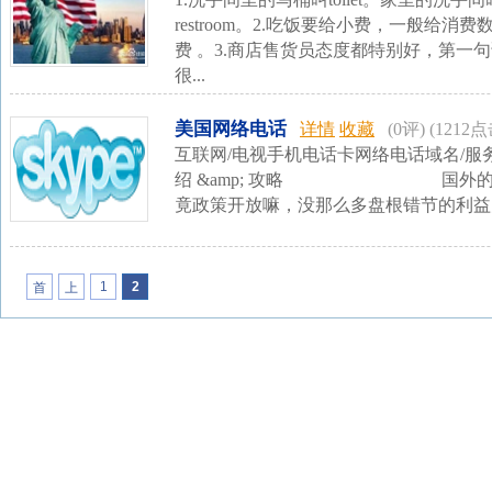
restroom。2.吃饭要给小费，一般给消费
费 。3.商店售货员态度都特别好，第一句话是ho
很...
美国网络电话
详情
收藏
(0评)
(1212点
互联网/电视手机电话卡网络电话域名/
绍 &amp; 攻略 国外的Vo
竟政策开放嘛，没那么多盘根错节的利益关
1
2
首
上
页
一
页