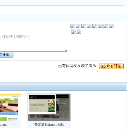
，评论请文明用语；
已有
位网友发表了看法
uinta
费尔蒙Fairmont酒店