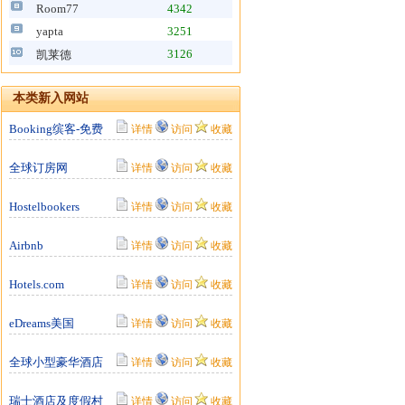
Room77
4342
yapta
3251
3126
凯莱德
本类新入网站
Booking缤客-免费
详情
访问
收藏
全球订房网
详情
访问
收藏
Hostelbookers
详情
访问
收藏
Airbnb
详情
访问
收藏
Hotels.com
详情
访问
收藏
eDreams美国
详情
访问
收藏
全球小型豪华酒店
详情
访问
收藏
瑞士酒店及度假村
详情
访问
收藏