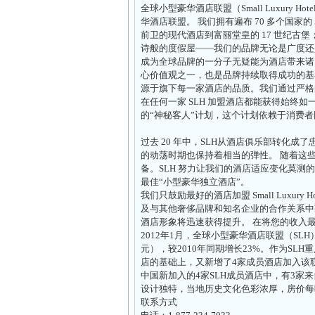
全球小型豪华酒店联盟（Small Luxury Ho
华酒店联盟。 我们拥有遍布 70 多个国家
前卫的现代酒店到富丽堂皇的 17 世纪古
诗般的度假屋——我们的品牌无论是广度还
成为全球品牌的一分子无疑能为酒店带来诸多
心价值观之一，也是品牌持续取得成功的基石。我们深信，
源于旗下每一家酒店的品质。我们通过严格
在任何一家 SLH 加盟酒店都能获得始终
的“神秘客人”计划，这个计划依赖于消费
过去 20 年中，SLH从酒店俱乐部转化
的动荡时期也保持着相当的弹性。 随着这
备。SLH 努力让我们的酒店适应变化莫测的
最佳“小型豪华独立酒店”。
我们只鼓励最好的酒店加盟 Small Luxury 
及与其他奢侈品牌和知名企业的合作关系中获益。 成为 
酒店形象将迅速获得提升。 在将您的收入
2012年1月，全球小型豪华酒店联盟（SLH
元），较2010年同期增长23%。作为SL
店的基础上，又新增了4家成员酒店加入该
中国新加入的4家SLH成员酒店中，有3
设计独特，当地历史文化色彩浓厚，房价每晚
联系方式