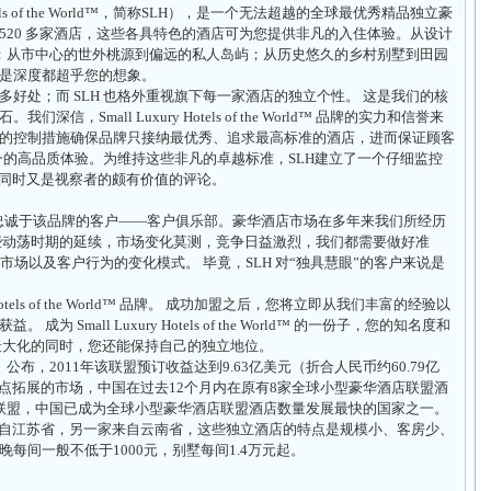
tels of the World™，简称SLH），是一个无法超越的全球最优秀精品独立豪
的 520 多家酒店，这些各具特色的酒店可为您提供非凡的入住体验。从设计
堡；从市中心的世外桃源到偏远的私人岛屿；从历史悠久的乡村别墅到田园
是深度都超乎您的想象。
好处；而 SLH 也格外重视旗下每一家酒店的独立个性。 这是我们的核
Small Luxury Hotels of the World™ 品牌的实力和信誉来
的控制措施确保品牌只接纳最优秀、追求最高标准的酒店，进而保证顾客
如一的高品质体验。为维持这些非凡的卓越标准，SLH建立了一个仔细监控
者同时又是视察者的颇有价值的评论。
成了忠诚于该品牌的客户——客户俱乐部。豪华酒店市场在多年来我们所经历
些动荡时期的延续，市场变化莫测，竞争日益激烈，我们都需要做好准
市场以及客户行为的变化模式。 毕竟，SLH 对“独具慧眼”的客户来说是
Hotels of the World™ 品牌。 成功加盟之后，您将立即从我们丰富的经验以
Small Luxury Hotels of the World™ 的一份子，您的知名度和
最大化的同时，您还能保持自己的独立地位。
）公布，2011年该联盟预订收益达到9.63亿美元（折合人民币约60.79亿
H重点拓展的市场，中国在过去12个月内在原有8家全球小型豪华酒店联盟酒
联盟，中国已成为全球小型豪华酒店联盟酒店数量发展最快的国家之一。
家来自江苏省，另一家来自云南省，这些独立酒店的特点是规模小、客房少、
每间一般不低于1000元，别墅每间1.4万元起。