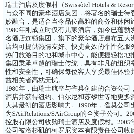
瑞士酒店及度假村（Swissôtel Hotels & R
与众不同的豪华酒店集团，将著名的瑞士待
妙融合，是适合当今品位高雅的商务和休闲
1980年刚成立时仅有几家酒店，如今已蓬
名酒店连锁集团，旗下的豪华酒店遍布五大洲
店均可提供热情友好、快捷高效的个性化服
热门旅游目的地和城市中心，能便捷轻松地
集团秉承卓越的瑞士传统，具有非凡的组织
性和安全性，可确保每位客人享受最佳体验
益相关者高枕无忧。
1980年，由瑞士航空与雀巢创建的合资公
酒店并获得纽约、伯尔尼和苏黎世等地更多
大其最初的酒店影响力。1990年，雀巢公
为SAirRelations/SAirGroup的全资子公
控股有限公司收购瑞士酒店及度假村。200
公司被洛杉矶的柯罗尼资本有限责任公司收