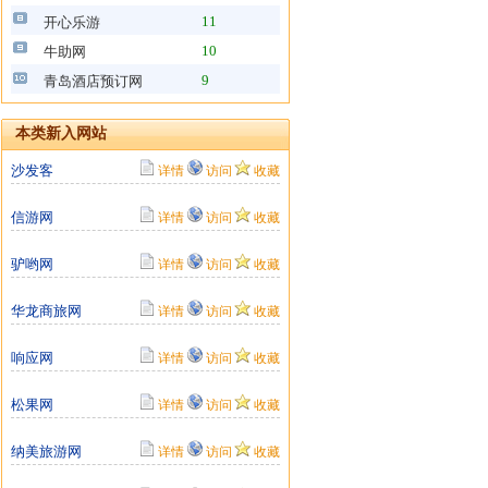
11
开心乐游
10
牛助网
9
青岛酒店预订网
本类新入网站
沙发客
详情
访问
收藏
信游网
详情
访问
收藏
驴哟网
详情
访问
收藏
华龙商旅网
详情
访问
收藏
响应网
详情
访问
收藏
松果网
详情
访问
收藏
纳美旅游网
详情
访问
收藏