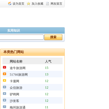
设为首页
加入收藏
网友留言
实用知识
本类热门网站
网站名称
人气
15
途牛旅游网
13
51766旅游网
12
卡遛网
12
众信旅游
12
驴哟网
12
沙发客
11
梅州旅游通