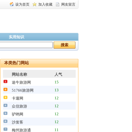
设为首页
加入收藏
网友留言
实用知识
本类热门网站
网站名称
人气
15
途牛旅游网
13
51766旅游网
12
卡遛网
12
众信旅游
12
驴哟网
12
沙发客
11
梅州旅游通