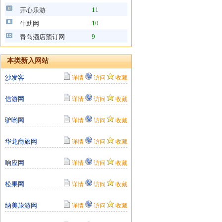
11
开心乐游
10
牛助网
9
青岛酒店预订网
本类新入网站
沙发客
详情
访问
收藏
信游网
详情
访问
收藏
驴哟网
详情
访问
收藏
华龙商旅网
详情
访问
收藏
响应网
详情
访问
收藏
松果网
详情
访问
收藏
纳美旅游网
详情
访问
收藏